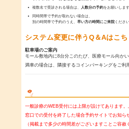
複数名で受診される場合は、
人数分の予約
をお願いしま
同時間帯で予約が取れない場合は、
別の時間帯で予約のうえ、
早い方の時間にご来院
くださ
システム変更に伴うQ＆A
はこち
駐車場のご案内
モール敷地内に8台分
このたび、医療モール向かい
満車の場合は、隣接するコインパーキングをご利
一般診療のWEB受付には上限が設けてあります
窓口での受付を終了した場合予約サイトでお知ら
（掲載まで多少の時間差がございますことご容赦