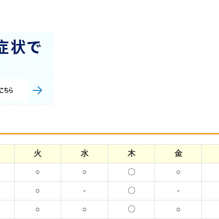
火
水
木
金
○
○
〇
○
○
-
〇
-
○
○
〇
○