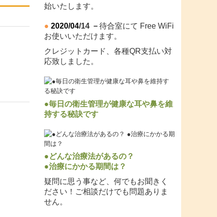
始いたします。
●
2020/04
/14
－
待合室にて Free WiFi
お使いいただけます。
クレジットカード、各種QR支払い対
応致しました。
●毎日の衛生管理が健康な耳や鼻を維
持する秘訣です
●どんな治療法があるの？
●治療にかかる期間は？
疑問に思う事など、何でもお聞きく
ださい！ご相談だけでも問題ありま
せん。