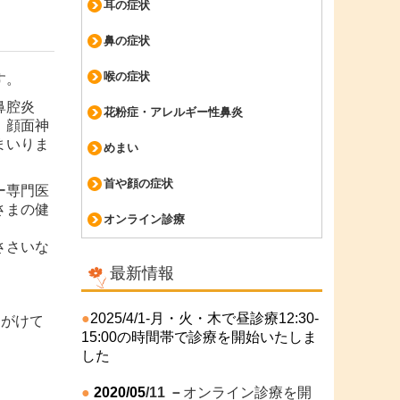
耳の症状
鼻の症状
喉の症状
す。
鼻腔炎
花粉症・アレルギー性鼻炎
、顔面神
まいりま
めまい
首や顔の症状
ー専門医
さまの健
オンライン診療
ささいな
最新情報
●
2025/4/1-月・火・木で昼診療12:30-
ろがけて
15:00の時間帯で診療を開始いたしま
した
●
2020/05
/11
－
オンライン診療を開